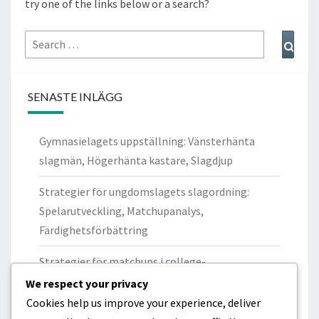
try one of the links below or a search?
Search
Sear
for:
SENASTE INLÄGG
Gymnasielagets uppställning: Vänsterhänta
slagmän, Högerhänta kastare, Slagdjup
Strategier för ungdomslagets slagordning:
Spelarutveckling, Matchupanalys,
Färdighetsförbättring
Strategier för matchups i college-
battingordning: Pitcherprestanda, Slagkraft,
We respect your privacy
Spelscenarier
Cookies help us improve your experience, deliver