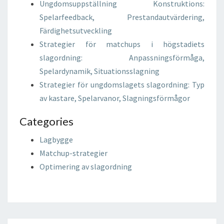
Ungdomsuppställning Konstruktions:
Spelarfeedback, Prestandautvärdering,
Färdighetsutveckling
Strategier för matchups i högstadiets
slagordning: Anpassningsförmåga,
Spelardynamik, Situationsslagning
Strategier för ungdomslagets slagordning: Typ
av kastare, Spelarvanor, Slagningsförmågor
Categories
Lagbygge
Matchup-strategier
Optimering av slagordning