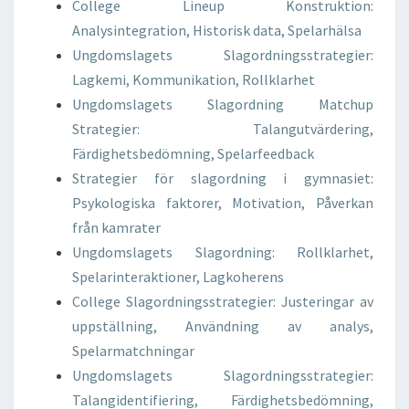
College Lineup Konstruktion:
Analysintegration, Historisk data, Spelarhälsa
Ungdomslagets Slagordningsstrategier:
Lagkemi, Kommunikation, Rollklarhet
Ungdomslagets Slagordning Matchup
Strategier: Talangutvärdering,
Färdighetsbedömning, Spelarfeedback
Strategier för slagordning i gymnasiet:
Psykologiska faktorer, Motivation, Påverkan
från kamrater
Ungdomslagets Slagordning: Rollklarhet,
Spelarinteraktioner, Lagkoherens
College Slagordningsstrategier: Justeringar av
uppställning, Användning av analys,
Spelarmatchningar
Ungdomslagets Slagordningsstrategier:
Talangidentifiering, Färdighetsbedömning,