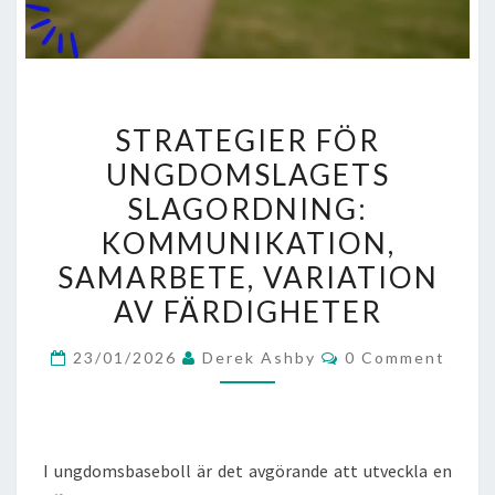
STRATEGIER
STRATEGIER FÖR
FÖR
UNGDOMSLAGETS
UNGDOMSLAGETS
SLAGORDNING:
SLAGORDNING:
KOMMUNIKATION,
KOMMUNIKATION,
SAMARBETE,
SAMARBETE, VARIATION
VARIATION
AV FÄRDIGHETER
AV
FÄRDIGHETER
Comments
23/01/2026
Derek Ashby
0 Comment
I ungdomsbaseboll är det avgörande att utveckla en