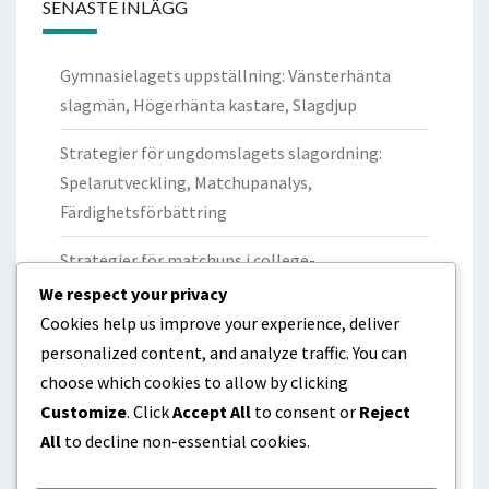
SENASTE INLÄGG
Gymnasielagets uppställning: Vänsterhänta
slagmän, Högerhänta kastare, Slagdjup
Strategier för ungdomslagets slagordning:
Spelarutveckling, Matchupanalys,
Färdighetsförbättring
Strategier för matchups i college-
battingordning: Pitcherprestanda, Slagkraft,
We respect your privacy
Spelscenarier
Cookies help us improve your experience, deliver
personalized content, and analyze traffic. You can
Strategier för slagordning i gymnasiet: Offensiv
choose which cookies to allow by clicking
konsekvens, Löpproduktion, Spelarroller
Customize
. Click
Accept All
to consent or
Reject
All
to decline non-essential cookies.
Gymnasieskola Laguppställning Konstruktions:
Anpassningsförmåga, Spelardynamik,